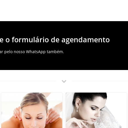
e o formulário de agendamento
dar pelo nosso WhatsApp também.