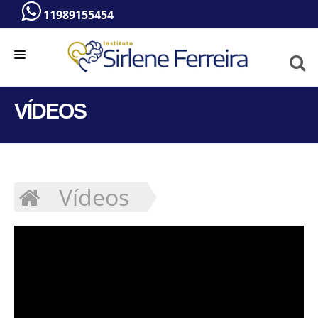
11989155454
HOME
VÍDEOS
A PSICÓLOGA
SERVIÇOS
BLOG
Vídeos
VÍDEOS
CONTATO
ATENDIMENTO