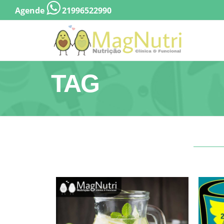
Agende
21996522990
TAG