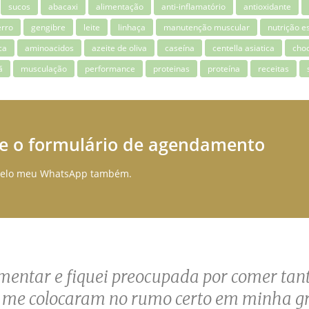
sucos
abacaxi
alimentação
anti-inflamatório
antioxidante
erro
gengibre
leite
linhaça
manutenção muscular
nutrição e
ca
aminoacidos
azeite de oliva
caseína
centella asiatica
choc
ã
musculação
performance
proteinas
proteína
receitas
e o formulário de agendamento
r pelo meu WhatsApp também.
entar e fiquei preocupada por comer tant
ar de eu me alimentar bem não resolvia es
a demora do resultado, resolveu o meu pr
. me colocaram no rumo certo em minha gr